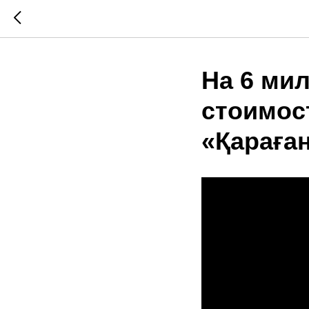
На 6 ми
стоимос
«Қараға