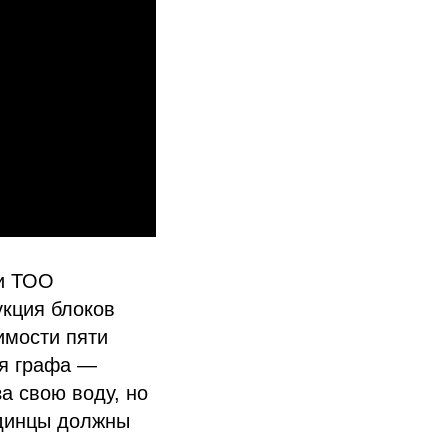
ки ТОО
укция блоков
имости пяти
ая графа —
а свою воду, но
андинцы должны