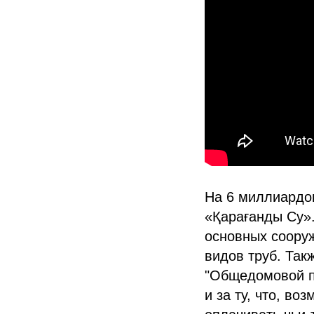
На 6 миллиардо
«Қарағанды Су».
основных соору
видов труб. Так
"Общедомовой пр
и за ту, что, в