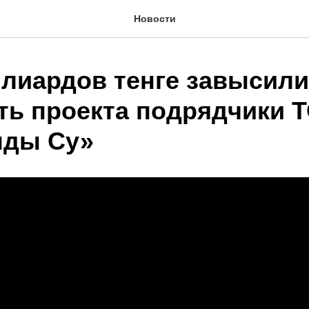
Новости
ллиардов тенге завысили
ть проекта подрядчики 
нды Су»