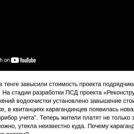
в тенге завысили стоимость проекта подрядчи
 На стадии разработки ПСД проекта «Реконстр
жений водоочистки установлено завышение сто
же, в квитанциях карагандинцев появилась нов
ибор учета". Теперь жители платят не только з
озможно, утекла неизвестно куда. Почему караг