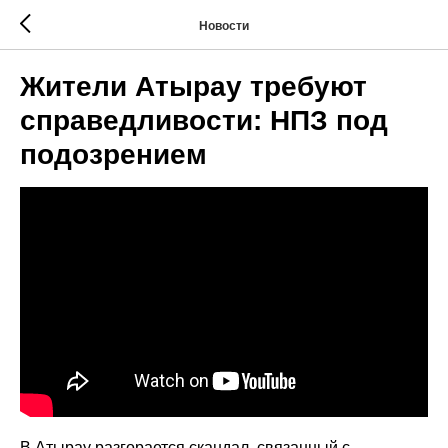
Новости
Жители Атырау требуют
справедливости: НПЗ под
подозрением
В Атырау разгорается скандал, связанный с