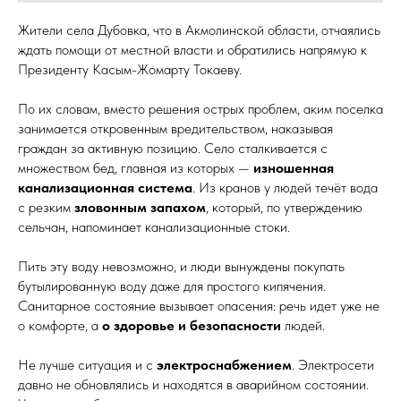
Жители села Дубовка, что в Акмолинской области, отчаялись
ждать помощи от местной власти и обратились напрямую к
Президенту Касым-Жомарту Токаеву.
По их словам, вместо решения острых проблем, аким поселка
занимается откровенным вредительством, наказывая
граждан за активную позицию. Село сталкивается с
множеством бед, главная из которых —
изношенная
канализационная система
. Из кранов у людей течёт вода
с резким
зловонным запахом
, который, по утверждению
сельчан, напоминает канализационные стоки.
Пить эту воду невозможно, и люди вынуждены покупать
бутылированную воду даже для простого кипячения.
Санитарное состояние вызывает опасения: речь идет уже не
о комфорте, а
о здоровье и безопасности
людей.
Не лучше ситуация и с
электроснабжением
. Электросети
давно не обновлялись и находятся в аварийном состоянии.