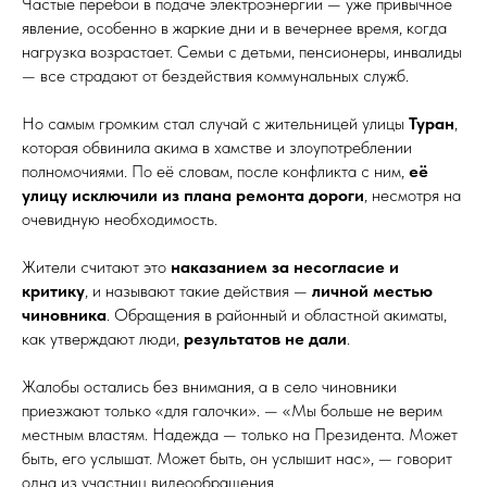
Частые перебои в подаче электроэнергии — уже привычное
явление, особенно в жаркие дни и в вечернее время, когда
нагрузка возрастает. Семьи с детьми, пенсионеры, инвалиды
— все страдают от бездействия коммунальных служб.
Но самым громким стал случай с жительницей улицы
Туран
,
которая обвинила акима в хамстве и злоупотреблении
полномочиями. По её словам, после конфликта с ним,
её
улицу исключили из плана ремонта дороги
, несмотря на
очевидную необходимость.
Жители считают это
наказанием за несогласие и
критику
, и называют такие действия —
личной местью
чиновника
. Обращения в районный и областной акиматы,
как утверждают люди,
результатов не дали
.
Жалобы остались без внимания, а в село чиновники
приезжают только «для галочки». — «Мы больше не верим
местным властям. Надежда — только на Президента. Может
быть, его услышат. Может быть, он услышит нас», — говорит
одна из участниц видеообращения.