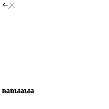
вавыаыа